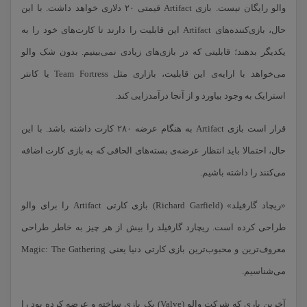
والو رایگان نیست. بازی Artifact قیمتی ۲۰ دلاری خواهد داشت. با این
حال، بازی‌کننده‌های Artifact این قابلیت را دارند تا کارت‌های خود را به
یکدیگر بدهند؛ قابلیتی که در بازی‌های زیادی نمی‌بینیم. بدون شک والو
می‌خواهد با ارایه‌ی این قابلیت، بازاری مثل Team Fortress یا کانتر
استرایک به وجود بیاورد و از آنجا درآمدزایی کند.
قرار است بازی Artifact به هنگام عرضه ۲۸۰ کارت داشته باشد. با این
حال، احتمالا باید انتظار عرضه‌ی بسته‌های الحاقی که به بازی کارت اضافه
می‌کنند را داشته باشیم.
«ریچاد گارفیلد» (Richard Garfield) بازی کارتی Artifact را برای والو
طراحی کرده است. ریچارد گارفیلد را بیش از هر چیز به خاطر طراحی
معروف‌ترین و محبوب‌ترین بازی کارتی دنیا یعنی Magic: The Gathering
می‌شناسیم.
آخرین باری که شرکت والو (Valve) یک بازی ساخته و عرضه کرده بود را