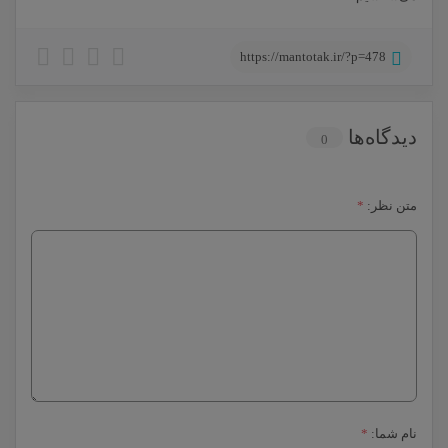
https://mantotak.ir/?p=478
دیدگاه‌ها
0
متن نظر:
*
نام شما:
*