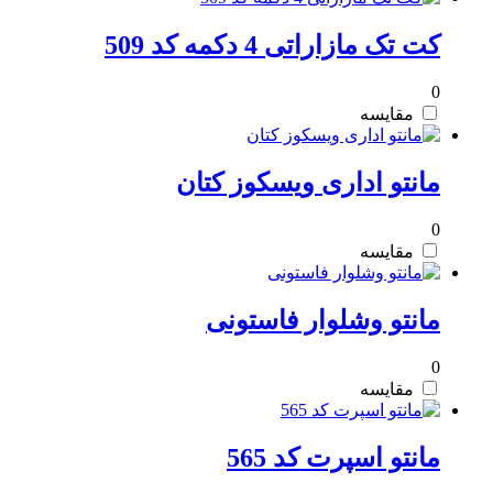
کت تک مازاراتی 4 دکمه کد 509
0
مقایسه
مانتو اداری ویسکوز کتان
0
مقایسه
مانتو وشلوار فاستونی
0
مقایسه
مانتو اسپرت کد 565