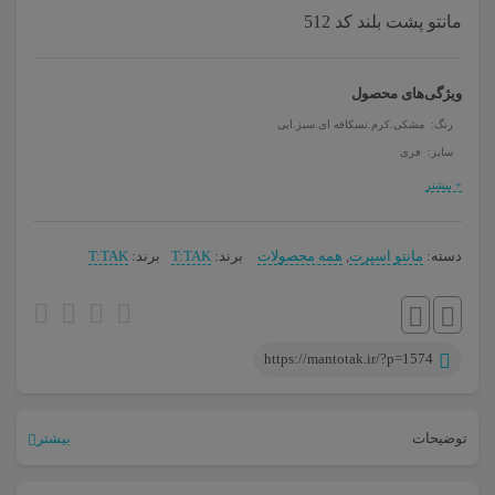
مانتو پشت بلند کد 512
ویژگی‌های محصول
رنگ: مشکی.کرم.نسکافه ای.سبز.ابی
سایز: فری
+ بیشتر
دسته:
مانتو اسپرت
,
همه محصولات
برند:
T:TAK
برند:
T:TAK
https://mantotak.ir/?p=1574
توضیحات
بیشتر
مانتو پشت بلند.
مناسب استایل اسپرت. تولید ملی توسط پوشاک مانتو تک