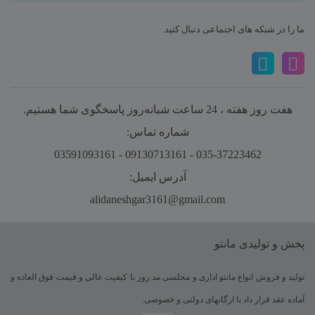
ما را در شبکه های اجتماعی دنبال کنید.
هفت روز هفته ، 24 ساعت شبانه‌روز پاسخگوی شما هستیم.
شماره تماس:
035-37223462 - 09130713161 - 03591093161
آدرس ایمیل:
alidaneshgar3161@gmail.com
پخش و تولیدی مانتو
تولید و فروش انواع مانتو اداری و مجلسی مد روز با کیفیت عالی و قیمت فوق العاده و
آماده عقد قرار داد با ارگانهای دولتی و خصوصی.