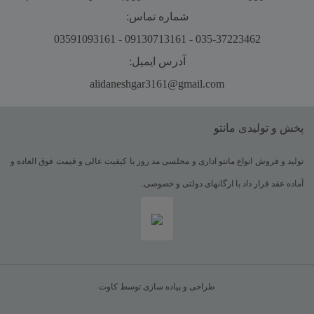
شماره تماس:
035-37223462 - 09130713161 - 03591093161
آدرس ایمیل:
alidaneshgar3161@gmail.com
پخش و تولیدی مانتو
تولید و فروش انواع مانتو اداری و مجلسی مد روز با کیفیت عالی و قیمت فوق العاده و
آماده عقد قرار داد با ارگانهای دولتی و خصوصی.
طراحی و پیاده سازی توسط کاوت