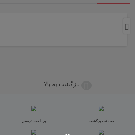
اولین نفری باشید که دیدگاهی را ارسال می کنید برای “مانتو ویسکوز کتان
40, 42, 44, 46, 48, 50
مشخصات مانتو اداری ویسکوز کتان یقه 3 سانت
یقه 3 سانت”
مانتو ویسکوز کتان یقه ۳ سانت قد ۱۲۰
نشانی ایمیل شما منتشر نخواهد شد.
بخش‌های موردنیاز علامت‌گذاری
شده‌اند
*
مناسب استایل اداری ودانشجویی .
امتیاز شما
*
تک رنگ مشکی
سایزبندی: ۴۰ تا ۵۰
دیدگاه شما
*
بازگشت به بالا
ضمانت برگشت
پرداخت درمحل