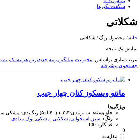
تماس با ما
شگفت‌انگیزها
شکلاتی
خانه
/ محصول رنگ / شکلاتی
نمایش یک نتیجه
مرتب‌سازی براساس:
محبوبیت
میانگین رتبه
جدیدترین
هزینه: کم به زی
جستجوی پیشرفته
مانتو ویسکوز کتان چهار جیب
ویژگی‌ها
جلو بسته:
سایزبندی:۱،۲،۳ (۴۰تا۵۰) رنگبندی: مشکی.سبز.استخونی.شکلاتی.نوکمدادی قد کار:۱۰۰
رنگ:
سبز
,
استخوانی
,
شکلاتی
,
مشکی
,
نوک مدادی
قد کار:
100
0
مقایسه