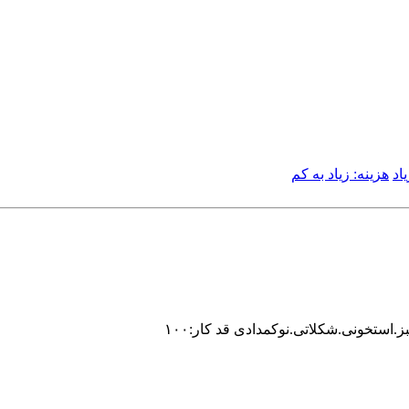
اد
هزینه: زیاد به کم