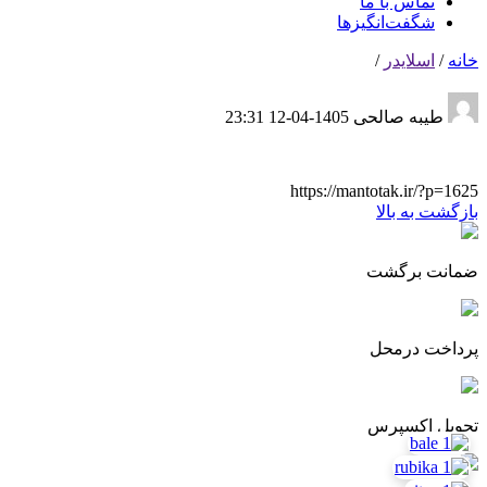
تماس با ما
شگفت‌انگیزها
خانه
/
اسلایدر
/
طیبه صالحی
1405-04-12 23:31
https://mantotak.ir/?p=1625
بازگشت به بالا
ضمانت برگشت
پرداخت درمحل
تحویل اکسپرس