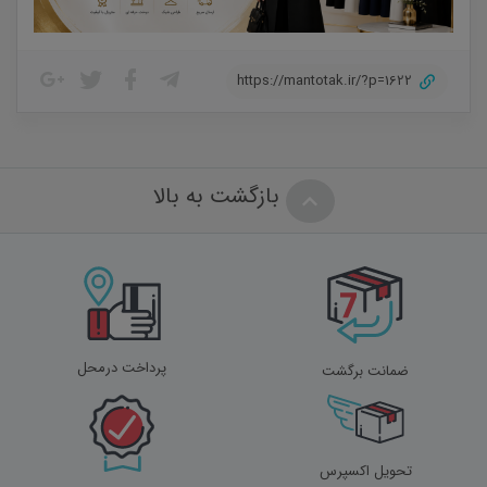
https://mantotak.ir/?p=1622
بازگشت به بالا
پرداخت درمحل
ضمانت برگشت
تحویل اکسپرس