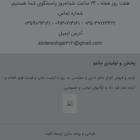
هفت روز هفته ، 24 ساعت شبانه‌روز پاسخگوی شما هستیم.
شماره تماس:
035-37223462 - 09130713161 - 03591093161
آدرس ایمیل:
alidaneshgar3161@gmail.com
پخش و تولیدی مانتو
تولید و فروش انواع مانتو اداری و مجلسی مد روز با کیفیت عالی و قیمت فوق العاده و
آماده عقد قرار داد با ارگانهای دولتی و خصوصی.
طراحی و پیاده سازی توسط کاوت