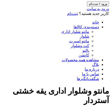
ورود / ثبت‌نام
ورود به سایت
کاربر جدید هستید؟
ثبت‌نام
خانه
دسته‌بندی کالاها
مانتو شلوار اداری
شلوار
مانتو اسپرت
کت وشلوار
پالتو
کاپشن
مشاهده همه محصولات
بلاگ
درباره ما
تماس با ما
شگفت‌انگیزها
مانتو وشلوار اداری یقه خشتی
آستردار